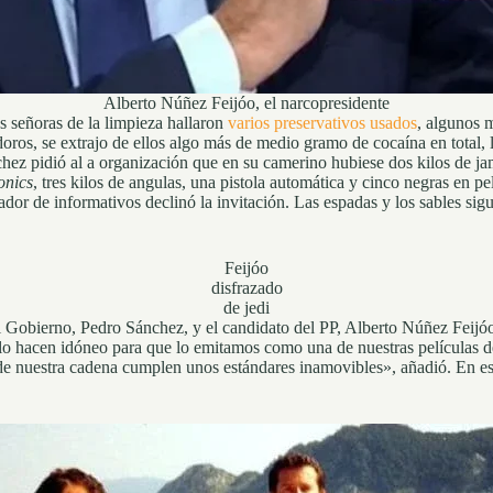
Alberto Núñez Feijóo, el narcopresidente
as señoras de la limpieza hallaron
varios preservativos usados
, algunos 
odoros, se extrajo de ellos algo más de medio gramo de cocaína en total
z pidió al a organización que en su camerino hubiese dos kilos de jam
onics
, tres kilos de angulas, una pistola automática y cinco negras en 
dor de informativos declinó la invitación. Las espadas y los sables sigue
Feijóo
disfrazado
de jedi
del Gobierno, Pedro Sánchez, y el candidato del PP, Alberto Núñez Feijó
o lo hacen idóneo para que lo emitamos como una de nuestras películas
 de nuestra cadena cumplen unos estándares inamovibles», añadió. En es