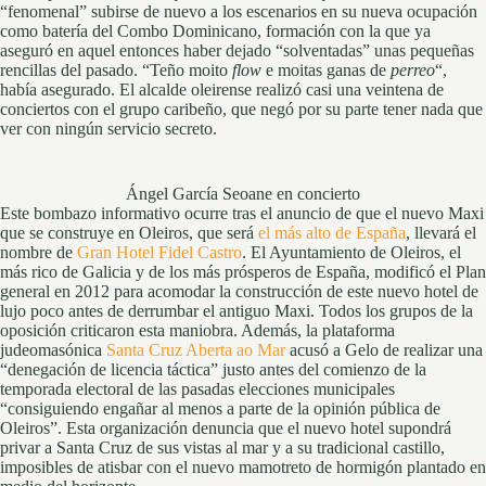
“fenomenal” subirse de nuevo a los escenarios en su nueva ocupación
como batería del Combo Dominicano, formación con la que ya
aseguró en aquel entonces haber dejado “solventadas” unas pequeñas
rencillas del pasado. “Teño moito
flow
e moitas ganas de
perreo
“,
había asegurado. El alcalde oleirense realizó casi una veintena de
conciertos con el grupo caribeño, que negó por su parte tener nada que
ver con ningún servicio secreto.
Ángel García Seoane en concierto
Este bombazo informativo ocurre tras el anuncio de que el nuevo Maxi
que se construye en Oleiros, que será
el más alto de España
, llevará el
nombre de
Gran Hotel Fidel Castro
. El Ayuntamiento de Oleiros, el
más rico de Galicia y de los más prósperos de España, modificó el Plan
general en 2012 para acomodar la construcción de este nuevo hotel de
lujo poco antes de derrumbar el antiguo Maxi. Todos los grupos de la
oposición criticaron esta maniobra. Además, la plataforma
judeomasónica
Santa Cruz Aberta ao Mar
acusó a Gelo de realizar una
“denegación de licencia táctica” justo antes del comienzo de la
temporada electoral de las pasadas elecciones municipales
“consiguiendo engañar al menos a parte de la opinión pública de
Oleiros”. Esta organización denuncia que el nuevo hotel supondrá
privar a Santa Cruz de sus vistas al mar y a su tradicional castillo,
imposibles de atisbar con el nuevo mamotreto de hormigón plantado en