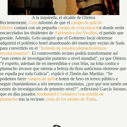
A la izquierda, el alcalde de Oleiros
Recientemente,
Gelo
informó de que el
campo de golf de
Oleiros
contará con un pequeño
campo de concentració
n donde serán
encarcelados los disidentes de
Alternativa dos Veciños
, el partido que
preside. Además, Gelo aseguró que el Gobierno local oleirense
adquirirá el polémico hotel abandonado del municipio vecino de Sada
para convertirlo en el
“Instituto de estudos plumacholóxicos
revolucionarios”
. El controvertido recinto podría transformarse así
“nun centro de investigación punteiro a nivel mundial”, ya que Oleiros
“é experto, ademais de en merendiñas e ceas frías, na loita contra o
plumacho invasor que merma a beleza da flora autóctona oleirense que
se espalla por toda Galicia”, explicó el Timón das Mariñas. “Se
podemos facer
campos de golf
e hoteis de luxo en terreo público e
seguir chamándonos a nós mesmos comunistas, ¿por que non tamén un
centro de investigacións de primeiro nivel?”, reflexionó García Seoane,
que en días pasados
bombardeó Coristanco con semilla de
plumacho
tras la reciente
crisis de los misiles de Traba
.