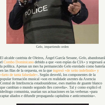
Gelo, impartiendo orden
El alcalde castrista de Oleiros, Ángel García Seoane,
Gelo
, abandonará
el
Combo Dominicano
debido a que «son espías da CIA» y regresará a
la política. Apenas un mes ha permanecido Gelo enrolado como batería
en las filas de la orquesta, en la que
ingresó «de xeito indefinido» y
«farto de tanta falsedade»
. Según desveló, los componentes de la
popular formación musical «son en realidade axentes da Axencia
Central de Intelixencia estadounidense, eses matóns de guante blanco
que cambian o mundo segundo lles conveña». Tal y como explicó el
ideólogo comunista, usarían sus actuaciones en las verbenas «para
captar aliados e difundir propaganda capitalista e anticomunista».