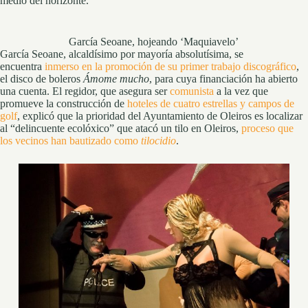
medio del horizonte.
García Seoane, hojeando ‘Maquiavelo’
García Seoane, alcaldísimo por mayoría absolutísima, se
encuentra
inmerso en la promoción de su primer trabajo discográfico
,
el disco de boleros
Ámome mucho
, para cuya financiación ha abierto
una cuenta. El regidor, que asegura ser
comunista
a la vez que
promueve la construcción de
hoteles de cuatro estrellas y campos de
golf
, explicó que la prioridad del Ayuntamiento de Oleiros es localizar
al “delincuente ecolóxico” que atacó un tilo en Oleiros,
proceso que
los vecinos han bautizado como
tilocidio
.