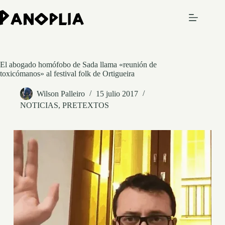
Saltar
al
contenido
El abogado homófobo de Sada llama «reunión de
toxicómanos» al festival folk de Ortigueira
Wilson Palleiro
15 julio 2017
NOTICIAS
,
PRETEXTOS