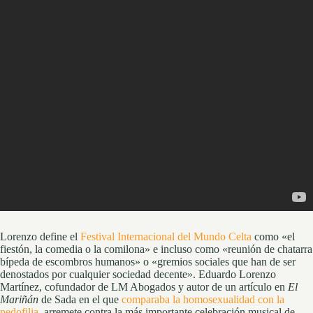
Lorenzo define el
Festival Internacional del Mundo Celta
como «el
fiestón, la comedia o la comilona» e incluso como «reunión de chatarra
bípeda de escombros humanos» o «gremios sociales que han de ser
denostados por cualquier sociedad decente». Eduardo Lorenzo
Martínez, cofundador de LM Abogados y autor de un artículo en
El
Mariñán
de Sada en el que
comparaba la homosexualidad con la
pedofilia
, arremete contra la más importante celebración musical de