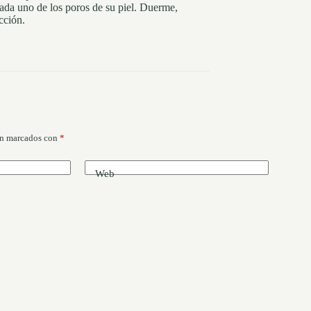
ada uno de los poros de su piel. Duerme,
cción.
án marcados con
*
Web