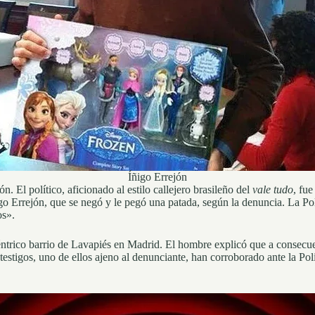
Íñigo Errejón
. El político, aficionado al estilo callejero brasileño del
vale tudo
, fu
go Errejón, que se negó y le pegó una patada, según la denuncia. La Po
os».
éntrico barrio de Lavapiés en Madrid. El hombre explicó que a consecue
stigos, uno de ellos ajeno al denunciante, han corroborado ante la Polic