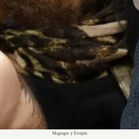
Mcgregor y Errejón