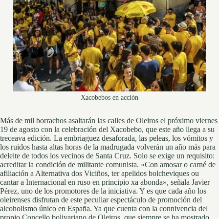
Xacobebos en acción
Más de mil borrachos asaltarán las calles de Oleiros el próximo viernes
19 de agosto con la celebración del Xacobebo, que este año llega a su
treceava edición. La embriaguez desaforada, las peleas, los vómitos y
los ruidos hasta altas horas de la madrugada volverán un año más para
deleite de todos los vecinos de Santa Cruz. Solo se exige un requisito:
acreditar la condición de militante comunista. «Con amosar o carné de
afiliación a Alternativa dos Viciños, ter apelidos bolcheviques ou
cantar a Internacional en ruso en principio xa abonda», señala Javier
Pérez, uno de los promotores de la iniciativa. Y es que cada año los
oleirenses disfrutan de este peculiar espectáculo de promoción del
alcoholismo único en España. Ya que cuenta con la connivencia del
propio Concello bolivariano de Oleiros, que siempre se ha mostrado