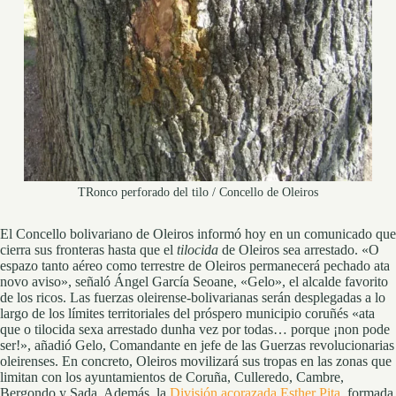
TRonco perforado del tilo / Concello de Oleiros
El Concello bolivariano de Oleiros informó hoy en un comunicado que
cierra sus fronteras hasta que el
tilocida
de Oleiros sea arrestado. «O
espazo tanto aéreo como terrestre de Oleiros permanecerá pechado ata
novo aviso», señaló Ángel García Seoane, «Gelo», el alcalde favorito
de los ricos. Las fuerzas oleirense-bolivarianas serán desplegadas a lo
largo de los límites territoriales del próspero municipio coruñés «ata
que o tilocida sexa arrestado dunha vez por todas… porque ¡non pode
ser!», añadió Gelo, Comandante en jefe de las Guerzas revolucionarias
oleirenses. En concreto, Oleiros movilizará sus tropas en las zonas que
limitan con los ayuntamientos de Coruña, Culleredo, Cambre,
Bergondo y Sada. Además, la
División acorazada Esther Pita
, formada