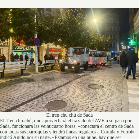
El tren chu chú de Sada
El Tren chu-chú, que aprovechará el trazado del AVE a su paso por
Sada, funcionará las veinticuatro horas, «conectará el centro de Sada
con todas sus parroquias y tendrá líneas regulares a Coruña y Ferrol»
indicó Anido por su parte. «Estamos en una nube, hay que ser