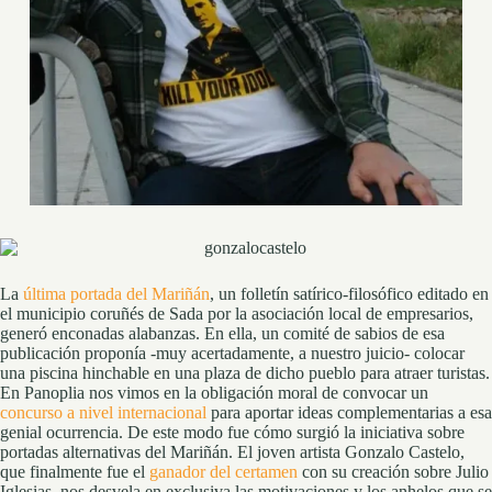
La
última portada del Mariñán
, un folletín satírico-filosófico editado en
el municipio coruñés de Sada por la asociación local de empresarios,
generó enconadas alabanzas. En ella, un comité de sabios de esa
publicación proponía -muy acertadamente, a nuestro juicio- colocar
una piscina hinchable en una plaza de dicho pueblo para atraer turistas.
En Panoplia nos vimos en la obligación moral de convocar un
concurso a nivel internacional
para aportar ideas complementarias a esa
genial ocurrencia. De este modo fue cómo surgió la iniciativa sobre
portadas alternativas del Mariñán. El joven artista Gonzalo Castelo,
que finalmente fue el
ganador del certamen
con su creación sobre Julio
Iglesias, nos desvela en exclusiva las motivaciones y los anhelos que se