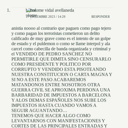
bartolome vidal avellaneda
17 DICIEMBRE 2023 / 14:29
RESPONDER
anistia noooo al contrario que paguen como pago tejero
y como pagan los terroristas cometieron un delito
calificado de muy grave como es el intento de un golpe
de estado y el puldemon o como se llame interpol y ala
carcel como cabecilla de banda organizada y criminal y
el VENDIDO DE PEDRO SANCHEZ NO
PERMITIRLE QUE DIMITA SINO CENSURARLO
COMO PRESIDENTE Y POLITICO POR
CORRUPTO Y VENDIDO ESTA PISOTEANDO
NUESTRA CONSTITUCION O CARTA MAGNA Y
SI NO A ESTE PASO ACABAREMOS
MATANDONOS ENTRE NOSOTROS OTRA
GUERRA CIVIL SE APROXIMA PERDONA UNA
BARBARIDAD DE IMPUESTOS A BARCELONA
Y ALOS DEMAS ESPAÑOLES NOS SUBE LOS
IMPUESTOS HASTA CUANDO VAMOS A
SEGUIR AGUANTANDO…
TENEMOS QUE HACER ALGO COMO
LEVANTARNOS CON MANIFESTACIONES Y
CORTES DE LAS PRINCIPALES ENTRADAS Y