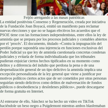
Feijóo arengando a las masas patrióticas
La entidad positivista Consenso y Regeneración, creada por iniciativa
de la Fundación Joan Boyacá, emitió un manifiesto para reclamar
nuevas elecciones y que no se hagan efectivos los acuerdos que el
PSOE tiene con las formaciones independentistas, entre ellos la ley de
amnistía que se prepara por los procesos judiciales y contables abiertos
por el ‘procés’. El documento, titulado «Contra la impugnación del
perdón porque supondría una injerencia en funciones exclusivas del
Poder Judicial ya que ley de amnistía cuestionaría concretas condenas
judiciales y evitaría de forma individualizada que los tribunales
pudieran enjuiciar ciertos hechos tipificados en su momento como
delitos y a diferencia del indulto que perdona la pena o de una
despenalización general de un tipo delictivo la amnistía implica una
excepción personalizada de la ley general que viene a justificar por
motivos políticos ciertos actos que de ser cometidos por otras personas
seguirían siendo delictivos como delitos de malversación de fondos
públicos o desobediencia y desórdenes públicos», puede descargarse
de forma gratuita en Internet.
Al enterarse de ello, Sánchez se ha hecho un video en TikTok
haciéndole un beso negro a Puigdemont mientras ambos blasfemaban