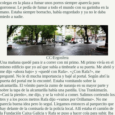
colegas en la plaza a fumar unos porros siempre aparecía para
gorronear. Le pedía de fumar a todo el mundo con su garimba en la
mano. Estaba siempre borracho, había engordado y ya no le daba
miedo a nadie.
CC/Ergosfera
Una mañana quedé para ir a correr con mi primo. Mi primo vivía en el
mismo edificio que yo así que subía a timbrarle a su puerta. Me abrió y
me dijo «ahora bajo» y «quedé con Rafa». «¿Con Rafa?», me
pregunté. No le di mucha importancia y bajé al portal. Según abrí la
puerta del portal me lo encontré. Estaba vomitando sobre la
alcantarilla. El vómito parecía zumo de naranja en su mayor parte y
sobre la tapa de la alcantarilla había una pastilla. Una Trankimazín.
«Casi la pierdo», me dijo, y se la volvió a comer. Salimos corriendo los
tres y a los pocos metros Rafa dijo «vamos por Orillamar». No me
parecía buena idea pero lo seguí. Llegamos entonces al parquecito que
hay delante de la comisaría de la policía local. Allí estaba el camión de
la Fundación Caixa Galicia y Rafa se puso a hacer cola para subir. Iba