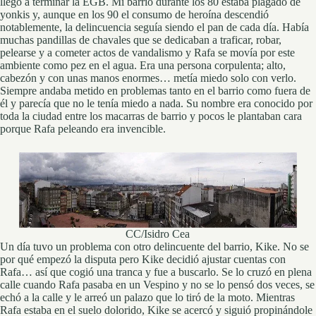
llegó a terminar la EGB. Mi barrio durante los 80 estaba plagado de
yonkis y, aunque en los 90 el consumo de heroína descendió
notablemente, la delincuencia seguía siendo el pan de cada día. Había
muchas pandillas de chavales que se dedicaban a traficar, robar,
pelearse y a cometer actos de vandalismo y Rafa se movía por este
ambiente como pez en el agua. Era una persona corpulenta; alto,
cabezón y con unas manos enormes… metía miedo solo con verlo.
Siempre andaba metido en problemas tanto en el barrio como fuera de
él y parecía que no le tenía miedo a nada. Su nombre era conocido por
toda la ciudad entre los macarras de barrio y pocos le plantaban cara
porque Rafa peleando era invencible.
CC/Isidro Cea
Un día tuvo un problema con otro delincuente del barrio, Kike. No se
por qué empezó la disputa pero Kike decidió ajustar cuentas con
Rafa… así que cogió una tranca y fue a buscarlo. Se lo cruzó en plena
calle cuando Rafa pasaba en un Vespino y no se lo pensó dos veces, se
echó a la calle y le arreó un palazo que lo tiró de la moto. Mientras
Rafa estaba en el suelo dolorido, Kike se acercó y siguió propinándole