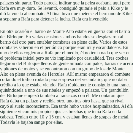
palazos sin parar. Todo parecía indicar que la pelea acabaría aquí pero
Rafa era muy duro. Se levantó, consiguió quitarle el palo a Kike y le
dió la vuelta al combate. Al final tuvo que meterse el hermano de Kike
a separar a Rafa para detener la lucha. Rafa era invencible.
En otra ocasión el barrio de Monte Alto estaba en guerra con el barrio
del Birloque. En varias ocasiones ambos bandos se desplazaron al
barrio del otro para entablar combates en plena calle. Varios de estos
combates salieron en el periódico porque eran muy escandalosos. En
uno de ellos cogieron a Rafa por el medio, él no tenía nada que ver en
el problema inicial pero se vio implicado por casualidad. Tres coches
llegaron del Birloque llenos de gente armada con palos, barras de acero
y pitones de motos y se encontraron con un grupo de los de Monte
Alto en plena avenida de Hercules. Allí mismo empezaron el combate
cortando el tráfico rodado para sorpresa del vecindario, que no daba
crédito a lo que estaba viendo. Rafa rápidamente consiguió una tranca
quitándosela a uno de sus ribales y empezó a palazos. Un grandullón
del Birloque empezó también a trancazos con él. Me contaron que
Rafa daba un palazo y recibía otro, uno tras otro hasta que su rival
cayó al suelo inconsciente. Esa tarde hubo varios hospitalizados. Al día
siguiente vi con mis propios ojos las brechas que tenía Rafa en la
cabeza. Tenían entre 10 y 15 cm. y estaban llenas de grapas de metal.
Todavía le bajaba sange por ellas.