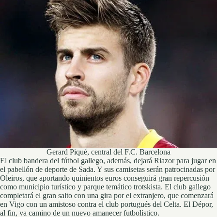
Gerard Piqué, central del F.C. Barcelona
El club bandera del fútbol gallego, además, dejará Riazor para jugar en
el pabellón de deporte de Sada. Y sus camisetas serán patrocinadas por
Oleiros, que aportando quinientos euros conseguirá gran repercusión
como municipio turístico y parque temático trotskista. El club gallego
completará el gran salto con una gira por el extranjero, que comenzará
en Vigo con un amistoso contra el club portugués del Celta. El Dépor,
al fin, va camino de un nuevo amanecer futbolístico.