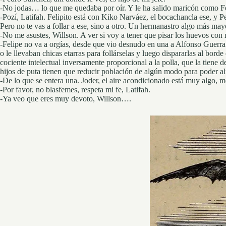
-No jodas… lo que me quedaba por oír. Y le ha salido maricón como Fe
-Pozí, Latifah. Felipito está con Kiko Narváez, el bocachancla ese, y
Pero no te vas a follar a ese, sino a otro. Un hermanastro algo más may
-No me asustes, Willson. A ver si voy a tener que pisar los huevos con
-Felipe no va a orgías, desde que vio desnudo en una a Alfonso Guerra t
o le llevaban chicas etarras para follárselas y luego dispararlas al bord
cociente intelectual inversamente proporcional a la polla, que la tiene 
hijos de puta tienen que reducir población de algún modo para poder al
-De lo que se entera una. Joder, el aire acondicionado está muy algo, m
-Por favor, no blasfemes, respeta mi fe, Latifah.
-Ya veo que eres muy devoto, Willson….