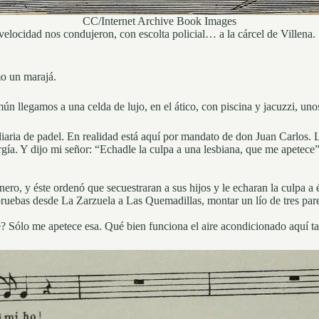
CC/Internet Archive Book Images
elocidad nos condujeron, con escolta policial… a la cárcel de Villena.
omo un marajá.
ún llegamos a una celda de lujo, en el ático, con piscina y jacuzzi, un
a diaria de padel. En realidad está aquí por mandato de don Juan Carlos
ía. Y dijo mi señor: “Echadle la culpa a una lesbiana, que me apetece”, p
ero, y éste ordenó que secuestraran a sus hijos y le echaran la culpa a 
as pruebas desde La Zarzuela a Las Quemadillas, montar un lío de tres p
le? Sólo me apetece esa. Qué bien funciona el aire acondicionado aquí t