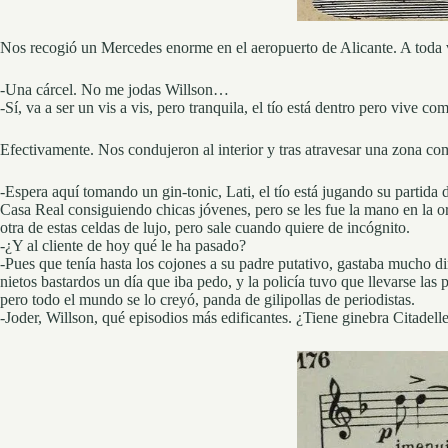
Nos recogió un Mercedes enorme en el aeropuerto de Alicante. A toda v
-Una cárcel. No me jodas Willson…
-Sí, va a ser un vis a vis, pero tranquila, el tío está dentro pero vive c
Efectivamente. Nos condujeron al interior y tras atravesar una zona com
-Espera aquí tomando un gin-tonic, Lati, el tío está jugando su partid
Casa Real consiguiendo chicas jóvenes, pero se les fue la mano en la org
otra de estas celdas de lujo, pero sale cuando quiere de incógnito.
-¿Y al cliente de hoy qué le ha pasado?
-Pues que tenía hasta los cojones a su padre putativo, gastaba mucho din
nietos bastardos un día que iba pedo, y la policía tuvo que llevarse l
pero todo el mundo se lo creyó, panda de gilipollas de periodistas.
-Joder, Willson, qué episodios más edificantes. ¿Tiene ginebra Citadel