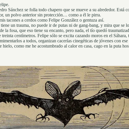
lipe.
 Pedro Sánchez se folla todo chapero que se mueve a su alrededor. Está
or, un polvo anterior sin protección… como a él le pirra.
 mis tacones a cerdos como Felipe González o gentuza así.
iene un trauma, no puede ir de putas ni de gang-bang, y mira que se lo 
e de la fosa, que eso tiene su encanto, pero nada, el tío quedó traumatiz
de treinta centímetros. Felipe sólo se excita cazando moros en el Sáhara,
mimentarlos a todos, organizan cacerías cinegéticas de jóvenes con ese 
e hielo, como me he acostumbrado al calor en casa, cago en la puta host