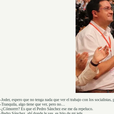
-Joder, espero que no tenga nada que ver el trabajo con los socialistas
-Tranquila, algo tiene que ver, pero no…
-¿Cómorrrr? Es que el Pedro Sánchez ese me da repeluco.
-Pedro Sánchez, ahí donde le ves, es hijo de mi jefe.