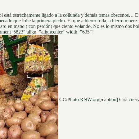
l está estrechamente ligado a la collunda y demás temas obscenos… Donde
 pecado que folle la primera piedra. El que a hierro folla, a hierro muer
aro en mano ( con perdón) que ciento volando. No es lo mismo dos bola
tachment_5823" align="aligncenter" width="635"]
CC/Photo RNW.org[/caption] Cría cuervos