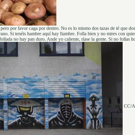
o, pero por favor caga por dentro. No es lo mismo dos tazas de té que do
rano. Si tenéis hambre aquí hay fiambre. Folla bien y no mires con quie
lada no hay pan duro. Ande yo caliente, ríase la gente. Si no follas 
CC/Alm