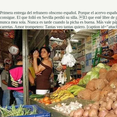
Primera entrega del refranero obsceno español. Porque el acervo españo
consigue. El que folló en Sevilla perdió su silla. El que esté libre de
nunca mea sola. Nunca es tarde cuando la picha es buena. Más vale páj
carretas. Amor trompetero: Tantas veo tantas quiero. [caption id="at