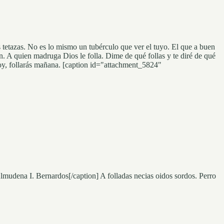
s tetazas. No es lo mismo un tubérculo que ver el tuyo. El que a buen
n. A quien madruga Dios le folla. Dime de qué follas y te diré de qué
hoy, follarás mañana. [caption id="attachment_5824"
udena I. Bernardos[/caption] A folladas necias oidos sordos. Perro