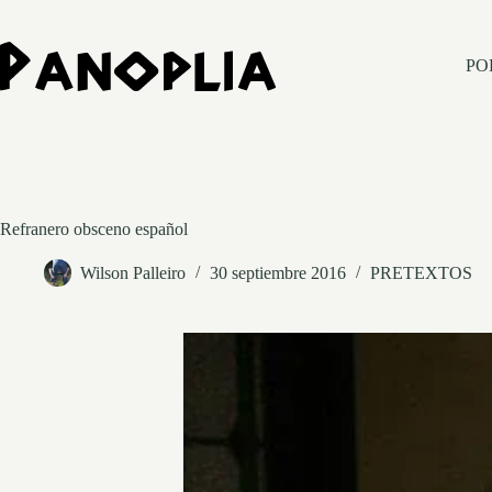
Saltar
al
contenido
PO
Refranero obsceno español
Wilson Palleiro
30 septiembre 2016
PRETEXTOS