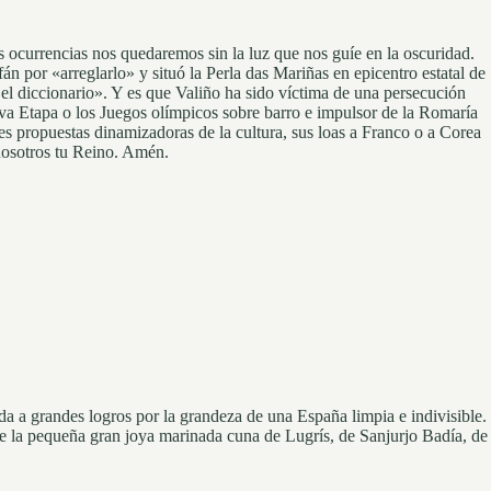
s ocurrencias nos quedaremos sin la luz que nos guíe en la oscuridad.
án por «arreglarlo» y situó la Perla das Mariñas en epicentro estatal de
el diccionario». Y es que Valiño ha sido víctima de una persecución
a Etapa o los Juegos olímpicos sobre barro e impulsor de la Romaría
s propuestas dinamizadoras de la cultura, sus loas a Franco o a Corea
nosotros tu Reino. Amén.
da a grandes logros por la grandeza de una España limpia e indivisible.
de la pequeña gran joya marinada cuna de Lugrís, de Sanjurjo Badía, de