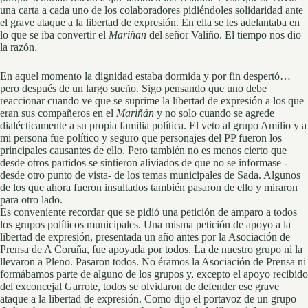
una carta a cada uno de los colaboradores pidiéndoles solidaridad ante
el grave ataque a la libertad de expresión. En ella se les adelantaba en
lo que se iba convertir el
Mariñan
del señor Valiño. El tiempo nos dio
la razón.
En aquel momento la dignidad estaba dormida y por fin despertó…
pero después de un largo sueño. Sigo pensando que uno debe
reaccionar cuando ve que se suprime la libertad de expresión a los que
eran sus compañeros en el
Mariñán
y no solo cuando se agrede
dialécticamente a su propia familia política. El veto al grupo Amilio y a
mi persona fue político y seguro que personajes del PP fueron los
principales causantes de ello. Pero también no es menos cierto que
desde otros partidos se sintieron aliviados de que no se informase -
desde otro punto de vista- de los temas municipales de Sada. Algunos
de los que ahora fueron insultados también pasaron de ello y miraron
para otro lado.
Es conveniente recordar que se pidió una petición de amparo a todos
los grupos políticos municipales. Una misma petición de apoyo a la
libertad de expresión, presentada un año antes por la Asociación de
Prensa de A Coruña, fue apoyada por todos. La de nuestro grupo ni la
llevaron a Pleno. Pasaron todos. No éramos la Asociación de Prensa ni
formábamos parte de alguno de los grupos y, excepto el apoyo recibido
del exconcejal Garrote, todos se olvidaron de defender ese grave
ataque a la libertad de expresión. Como dijo el portavoz de un grupo