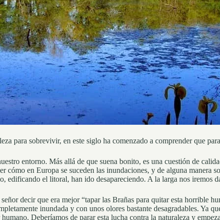
aleza para sobrevivir, en este siglo ha comenzado a comprender que para
uestro entorno. Más allá de que suena bonito, es una cuestión de calida
 ver cómo en Europa se suceden las inundaciones, y de alguna manera s
oco, edificando el litoral, han ido desapareciendo. A la larga nos iremo
e señor decir que era mejor “tapar las Brañas para quitar esta horribl
pletamente inundada y con unos olores bastante desagradables. Ya que e
r humano. Deberíamos de parar esta lucha contra la naturaleza y empezar