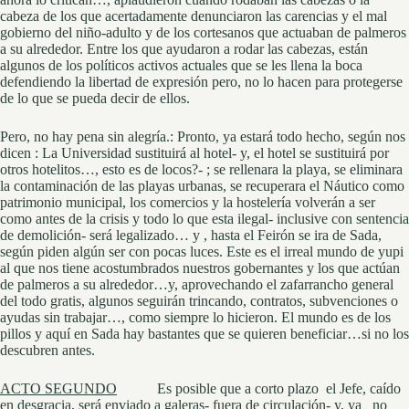
cabeza de los que acertadamente denunciaron las carencias y el mal
gobierno del niño-adulto y de los cortesanos que actuaban de palmeros
a su alrededor. Entre los que ayudaron a rodar las cabezas, están
algunos de los políticos activos actuales que se les llena la boca
defendiendo la libertad de expresión pero, no lo hacen para protegerse
de lo que se pueda decir de ellos.
Pero, no hay pena sin alegría.: Pronto, ya estará todo hecho, según nos
dicen : La Universidad sustituirá al hotel- y, el hotel se sustituirá por
otros hotelitos…, esto es de locos?- ; se rellenara la playa, se eliminara
la contaminación de las playas urbanas, se recuperara el Náutico como
patrimonio municipal, los comercios y la hostelería volverán a ser
como antes de la crisis y todo lo que esta ilegal- inclusive con sentencia
de demolición- será legalizado… y , hasta el Feirón se ira de Sada,
según piden algún ser con pocas luces. Este es el irreal mundo de yupi
al que nos tiene acostumbrados nuestros gobernantes y los que actúan
de palmeros a su alrededor…y, aprovechando el zafarrancho general
del todo gratis, algunos seguirán trincando, contratos, subvenciones o
ayudas sin trabajar…, como siempre lo hicieron. El mundo es de los
pillos y aquí en Sada hay bastantes que se quieren beneficiar…si no los
descubren antes.
ACTO SEGUNDO
Es posible que a corto plazo el Jefe, caído
en desgracia, será enviado a galeras- fuera de circulación- y, ya no