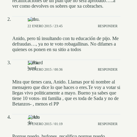
recalificaciones de un plan que no será aprobado…..a
ver como devolves os sobres que xa cobraches.
raul
22 ENERO 2015 / 23:45
RESPONDER
Anido, pero tú insultando con tu educación de pijo. Me
defraudas…, ya no te voto robagallinas. No difames a
quienes os ponen en su sitio a todos
Richard
25 ENERO 2015 / 00:36
RESPONDER
Mira que tienes cara, Anido. Llamas por tú nombre al
mensajero que dice lo que haces o eres.Te voy a votar si
llegas vivo politicamente a mayo. Bueno ya sabes que
tiene 10 votos- mi familia , que es toda de Sada y no de
Betanzos- , menos el PP
Anido
28 ENERO 2015 / 01:19
RESPONDER
Porque puedo, bufones, recalifico porque puedo,