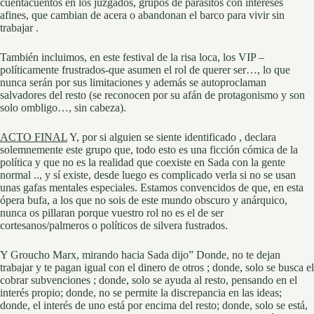
cuentacuentos en los juzgados, grupos de parásitos con intereses
afines, que cambian de acera o abandonan el barco para vivir sin
trabajar .
También incluimos, en este festival de la risa loca, los VIP –
políticamente frustrados-que asumen el rol de querer ser…, lo que
nunca serán por sus limitaciones y además se autoproclaman
salvadores del resto (se reconocen por su afán de protagonismo y son
solo ombligo…, sin cabeza).
ACTO FINAL
Y, por si alguien se siente identificado , declara
solemnemente este grupo que, todo esto es una ficción cómica de la
política y que no es la realidad que coexiste en Sada con la gente
normal .., y sí existe, desde luego es complicado verla si no se usan
unas gafas mentales especiales. Estamos convencidos de que, en esta
ópera bufa, a los que no sois de este mundo obscuro y anárquico,
nunca os pillaran porque vuestro rol no es el de ser
cortesanos/palmeros o políticos de silvera fustrados.
Y Groucho Marx, mirando hacia Sada dijo” Donde, no te dejan
trabajar y te pagan igual con el dinero de otros ; donde, solo se busca el
cobrar subvenciones ; donde, solo se ayuda al resto, pensando en el
interés propio; donde, no se permite la discrepancia en las ideas;
donde, el interés de uno está por encima del resto; donde, solo se está,