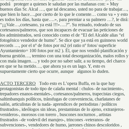
podrá proteger a quienes le saludan por las mañanas con: » Muy
buenos días Sr. Alcal …, que tal descanso, usted no para de trabajar…,
que bien lo hace…,por cierto de lo que le comente… como va » y esto
es todos los días, hasta que….», para premiar a su palmero …?, le dirá:
“¡¡¡Vale…,cortesano, ya está !!!»….?”. Su reinado, rodeado de sus
cortesanos/palmeros, que son incapaces de evacuar las peticiones de
los administrados, será conocido como el de “El del Alcalde alias “el
fotogénico vendedor de humo”. Se dice que ya está en guinness world
records …, por el nº de fotos por m2 (el ratio nº fotos/ superficie
Ayuntamiento= 100 fotos por m2 ). Él, que nos vendió planificación y
buena gestión…, termino con una total desorganización, malos rollos y
con mala imagen…, y todo por no saber salir, a su tiempo, del charco
en que se ha metido…, que ahora ya es un lago. Y, esto es
supuestamente cierto que ocurre, aunque algunos lo duden.
ACTO TERCERO
Todo esto es L’opera Buffa, en la que hay
protagonistas de todo tipo de calaña mental : chulos- de nacimiento-,
trepadores enanos-mentales-, cortesanos/palmeros, trapecistas ciegos,
saltimbanquis políticos, tránsfugas de conveniencia, charlatanes de
salón, articulistas de la nada- aprendices de periodistas / políticos
frustrados-, ideólogos sin ideas, prestamistas de lo ajeno, extranjeros-
venideros-, morosos con torero , buscones nocturnos , artistas
frustrados –de vodevil del marujeo-, trincones -veteranos- de
subvenciones-, vendedores de humo, jarrones chinos descoloridos ,