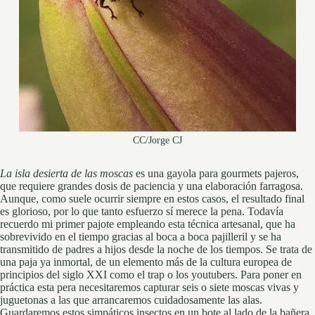
CC/Jorge CJ
La isla desierta de las moscas
es una gayola para gourmets pajeros,
que requiere grandes dosis de paciencia y una elaboración farragosa.
Aunque, como suele ocurrir siempre en estos casos, el resultado final
es glorioso, por lo que tanto esfuerzo sí merece la pena. Todavía
recuerdo mi primer pajote empleando esta técnica artesanal, que ha
sobrevivido en el tiempo gracias al boca a boca pajilleril y se ha
transmitido de padres a hijos desde la noche de los tiempos. Se trata de
una paja ya inmortal, de un elemento más de la cultura europea de
principios del siglo XXI como el trap o los youtubers. Para poner en
práctica esta pera necesitaremos capturar seis o siete moscas vivas y
juguetonas a las que arrancaremos cuidadosamente las alas.
Guardaremos estos simpáticos insectos en un bote al lado de la bañera