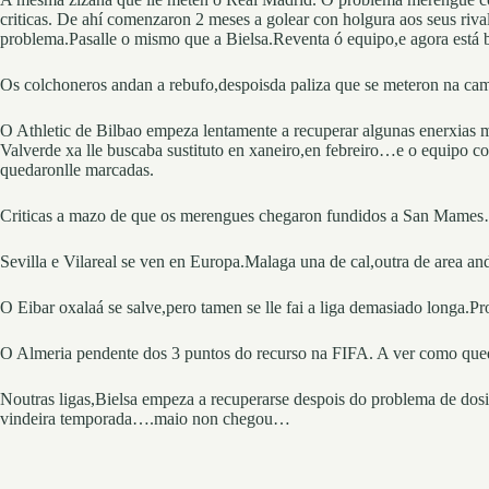
criticas. De ahí comenzaron 2 meses a golear con holgura aos seus ri
problema.Pasalle o mismo que a Bielsa.Reventa ó equipo,e agora está
Os colchoneros andan a rebufo,despoisda paliza que se meteron na cam
O Athletic de Bilbao empeza lentamente a recuperar algunas enerxias 
Valverde xa lle buscaba sustituto en xaneiro,en febreiro…e o equipo con
quedaronlle marcadas.
Criticas a mazo de que os merengues chegaron fundidos a San Mames…
Sevilla e Vilareal se ven en Europa.Malaga una de cal,outra de area and
O Eibar oxalaá se salve,pero tamen se lle fai a liga demasiado longa.P
O Almeria pendente dos 3 puntos do recurso na FIFA. A ver como queda
Noutras ligas,Bielsa empeza a recuperarse despois do problema de dos
vindeira temporada….maio non chegou…