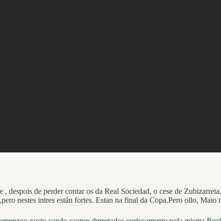
 , despois de perder contar os da Real Sociedad, o cese de Zubizarreta
ero nestes intres están fortes. Estan na final da Copa.Pero ollo, Maio
omenzou xusto cando caeron derrotados curiosamente pola misma Real