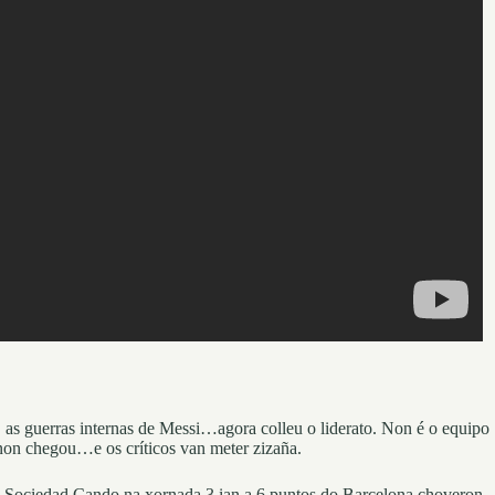
, as guerras internas de Messi…agora colleu o liderato. Non é o equipo
 non chegou…e os críticos van meter zizaña.
 Sociedad.Cando na xornada 3 ian a 6 puntos do Barcelona,choveron