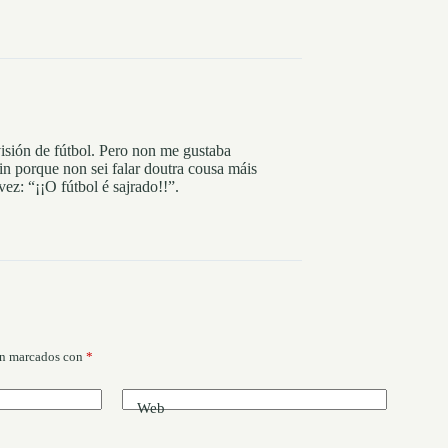
visión de fútbol. Pero non me gustaba
in porque non sei falar doutra cousa máis
ez: “¡¡O fútbol é sajrado!!”.
án marcados con
*
Web