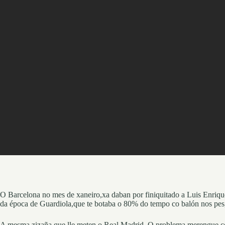
O Barcelona no mes de xaneiro,xa daban por finiquitado a Luis Enrique
da época de Guardiola,que te botaba o 80% do tempo co balón nos pes,p
A mesma zizaña que lle meten o Real Madrid. O problema merengue c