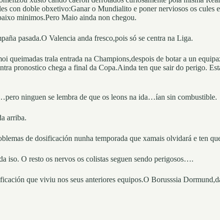
vales con doble obxetivo:Ganar o Mundialito e poner nerviosos os cule
 baixo minimos.Pero Maio ainda non chegou.
paña pasada.O Valencia anda fresco,pois só se centra na Liga.
moi queimadas trala entrada na Champions,despois de botar a un equip
tra pronostico chega a final da Copa.Ainda ten que sair do perigo. Está
pero ninguen se lembra de que os leons na ida…ían sin combustible.
a arriba.
roblemas de dosificación nunha temporada que xamais olvidará e ten que
 iso. O resto os nervos os colistas seguen sendo perigosos….
ificación que viviu nos seus anteriores equipos.O Borusssia Dormund,