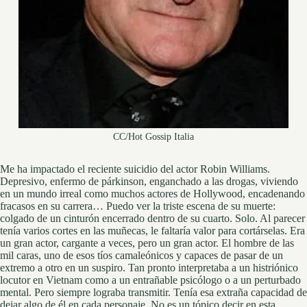
CC/Hot Gossip Italia
Me ha impactado el reciente suicidio del actor Robin Williams.
Depresivo, enfermo de párkinson, enganchado a las drogas, viviendo
en un mundo irreal como muchos actores de Hollywood, encadenando
fracasos en su carrera… Puedo ver la triste escena de su muerte:
colgado de un cinturón encerrado dentro de su cuarto. Solo. Al parecer
tenía varios cortes en las muñecas, le faltaría valor para cortárselas. Era
un gran actor, cargante a veces, pero un gran actor. El hombre de las
mil caras, uno de esos tíos camaleónicos y capaces de pasar de un
extremo a otro en un suspiro. Tan pronto interpretaba a un histriónico
locutor en Vietnam como a un entrañable psicólogo o a un perturbado
mental. Pero siempre lograba transmitir. Tenía esa extraña capacidad de
dejar algo de él en cada personaje. No es un tópico decir en esta