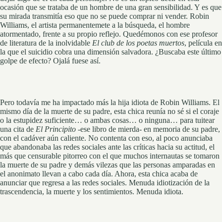
ocasión que se trataba de un hombre de una gran sensibilidad. Y es que
su mirada transmitía eso que no se puede comprar ni vender. Robin
Williams, el artista permanentemete a la búsqueda, el hombre
atormentado, frente a su propio reflejo. Quedémonos con ese profesor
de literatura de la inolvidable
El club de los poetas muertos
, película en
la que el suicidio cobra una dimensión salvadora. ¿Buscaba este último
golpe de efecto? Ojalá fuese así.
Pero todavía me ha impactado más la hija idiota de Robin Williams. El
mismo día de la muerte de su padre, esta chica reunía no sé si el coraje
o la estupidez suficiente… o ambas cosas… o ninguna… para tuitear
una cita de
El Principito
-ese libro de mierda- en memoria de su padre,
con el cadáver aún caliente. No contenta con eso, al poco anunciaba
que abandonaba las redes sociales ante las críticas hacia su actitud, el
más que censurable pitorreo con el que muchos internautas se tomaron
la muerte de su padre y demás vilezas que las personas amparadas en
el anonimato llevan a cabo cada día. Ahora, esta chica acaba de
anunciar que regresa a las redes sociales. Menuda idiotización de la
trascendencia, la muerte y los sentimientos. Menuda idiota.