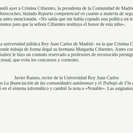
andó ayer a Cristina Cifuentes, la presidenta de la Comunidad de Madri
 forocoches, titulado
Reparto competencial en cuanto a materia de seg
ma antes mencionada. «No sabía que me había copiado una política mi t
smos para que la señora Cifuentes restituya el honor de esta niña».
La universidad pública Rey Juan Carlos de Madrid– en la que Cristina Ci
onde trabaja de forma ilegal su hermana Margarita Cifuentes. Antes co
árez le hizo un contrato reservado a profesores de reconocido prestigio
ional, que evita los concursos y controles.
Javier Ramos, rector de la Universidad Rey Juan Carlos
son
La financiación de las comunidades autónomas
y el
Trabajo de Fin 
en el sistema informático y cambió la nota a «Notable». Las asignaturas