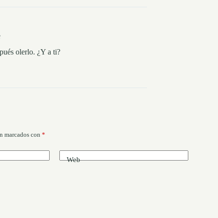
e
ués olerlo. ¿Y a ti?
án marcados con
*
Web