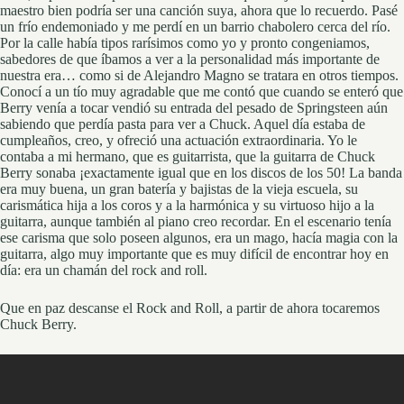
maestro bien podría ser una canción suya, ahora que lo recuerdo. Pasé
un frío endemoniado y me perdí en un barrio chabolero cerca del río.
Por la calle había tipos rarísimos como yo y pronto congeniamos,
sabedores de que íbamos a ver a la personalidad más importante de
nuestra era… como si de Alejandro Magno se tratara en otros tiempos.
Conocí a un tío muy agradable que me contó que cuando se enteró que
Berry venía a tocar vendió su entrada del pesado de Springsteen aún
sabiendo que perdía pasta para ver a Chuck. Aquel día estaba de
cumpleaños, creo, y ofreció una actuación extraordinaria. Yo le
contaba a mi hermano, que es guitarrista, que la guitarra de Chuck
Berry sonaba ¡exactamente igual que en los discos de los 50! La banda
era muy buena, un gran batería y bajistas de la vieja escuela, su
carismática hija a los coros y a la harmónica y su virtuoso hijo a la
guitarra, aunque también al piano creo recordar. En el escenario tenía
ese carisma que solo poseen algunos, era un mago, hacía magia con la
guitarra, algo muy importante que es muy difícil de encontrar hoy en
día: era un chamán del rock and roll.
Que en paz descanse el Rock and Roll, a partir de ahora tocaremos
Chuck Berry.