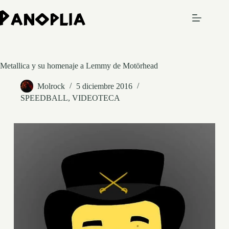
Saltar
al
contenido
Metallica y su homenaje a Lemmy de Motörhead
Molrock
5 diciembre 2016
SPEEDBALL
,
VIDEOTECA