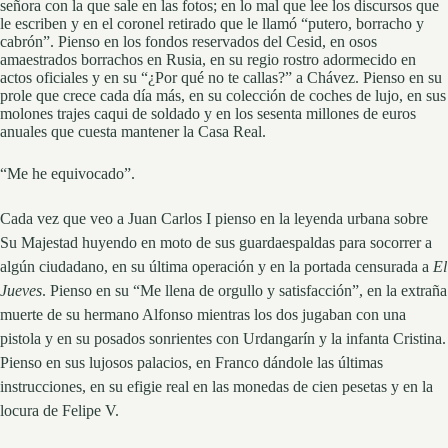
señora con la que sale en las fotos; en lo mal que lee los discursos que
le escriben y en el coronel retirado que le llamó “putero, borracho y
cabrón”. Pienso en los fondos reservados del Cesid, en osos
amaestrados borrachos en Rusia, en su regio rostro adormecido en
actos oficiales y en su “¿Por qué no te callas?” a Chávez. Pienso en su
prole que crece cada día más, en su colección de coches de lujo, en sus
molones trajes caqui de soldado y en los sesenta millones de euros
anuales que cuesta mantener la Casa Real.
“Me he equivocado”.
Cada vez que veo a Juan Carlos I pienso en la leyenda urbana sobre
Su Majestad huyendo en moto de sus guardaespaldas para socorrer a
algún ciudadano, en su última operación y en la portada censurada a
El
Jueves
. Pienso en su “Me llena de orgullo y satisfacción”, en la extraña
muerte de su hermano Alfonso mientras los dos jugaban con una
pistola y en su posados sonrientes con Urdangarín y la infanta Cristina.
Pienso en sus lujosos palacios, en Franco dándole las últimas
instrucciones, en su efigie real en las monedas de cien pesetas y en la
locura de Felipe V.