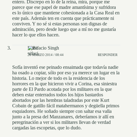
entero. Discrepo en lo de la reina, mira, porque me
parece que ese papel de madre amantísima y sufridora
es lo único que mantiene cohesionada a la Casa Real en
este país. Además ten en cuenta que prácticamente ni
conviven. Y no sé si estas personas son dignas de
admiración, pero desde luego que a mí no me gustaría
hacer lo que ellos hacen.
Bonifacio Singh
26 MARZO 2014 / 08:44
RESPONDER
Sofía inventó ese peinado ensaimada que todavía nadie
ha osado a copiar, sólo por eso ya merece un lugar en la
historia. Lo mejor de todo es la residencia de los
horrores en la que hicieron vivir a Corina, esa siniestra
parte de El Pardo acotada por los militares en la que
deben estar enterrados todos los hijos bastardos
abortados por las hembras taladradas por este Kurt
Cobain de gatillo fácil matahermanos y degüella primos
esquiadores. He soñado siempre con saltar esa valla
junto a la presa del Manzanares, deberíamos ir allí en
peregrinación a ver si los militares llevan de verdad
cargadas las escopetas, que lo dudo.