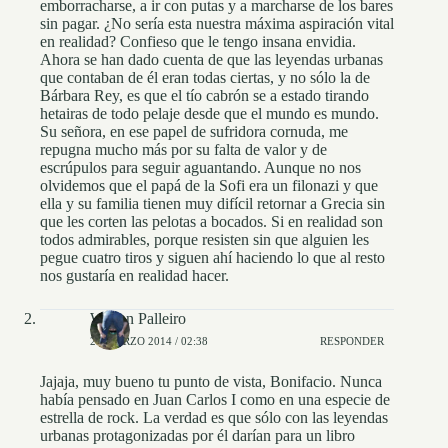
emborracharse, a ir con putas y a marcharse de los bares
sin pagar. ¿No sería esta nuestra máxima aspiración vital
en realidad? Confieso que le tengo insana envidia.
Ahora se han dado cuenta de que las leyendas urbanas
que contaban de él eran todas ciertas, y no sólo la de
Bárbara Rey, es que el tío cabrón se a estado tirando
hetairas de todo pelaje desde que el mundo es mundo.
Su señora, en ese papel de sufridora cornuda, me
repugna mucho más por su falta de valor y de
escrúpulos para seguir aguantando. Aunque no nos
olvidemos que el papá de la Sofi era un filonazi y que
ella y su familia tienen muy difícil retornar a Grecia sin
que les corten las pelotas a bocados. Si en realidad son
todos admirables, porque resisten sin que alguien les
pegue cuatro tiros y siguen ahí haciendo lo que al resto
nos gustaría en realidad hacer.
Wilson Palleiro
26 MARZO 2014 / 02:38
RESPONDER
Jajaja, muy bueno tu punto de vista, Bonifacio. Nunca
había pensado en Juan Carlos I como en una especie de
estrella de rock. La verdad es que sólo con las leyendas
urbanas protagonizadas por él darían para un libro