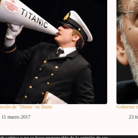
nción de ‘Titanic’ en flauta
Gobernar e
11 marzo 2017
23 f
b satírica y no se hace responsable de la opinión de sus