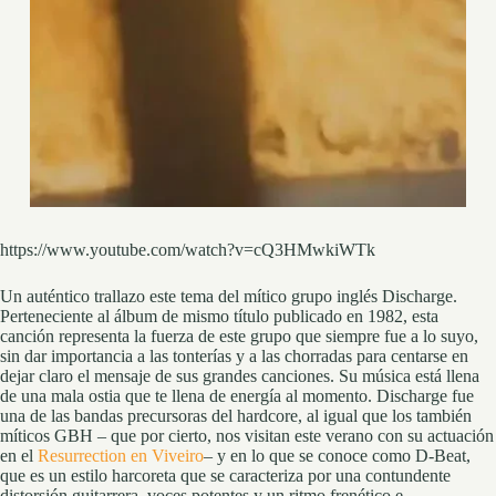
https://www.youtube.com/watch?v=cQ3HMwkiWTk
Un auténtico trallazo este tema del mítico grupo inglés Discharge.
Perteneciente al álbum de mismo título publicado en 1982, esta
canción representa la fuerza de este grupo que siempre fue a lo suyo,
sin dar importancia a las tonterías y a las chorradas para centarse en
dejar claro el mensaje de sus grandes canciones. Su música está llena
de una mala ostia que te llena de energía al momento. Discharge fue
una de las bandas precursoras del hardcore, al igual que los también
míticos GBH – que por cierto, nos visitan este verano con su actuación
en el
Resurrection en Viveiro
– y en lo que se conoce como D-Beat,
que es un estilo harcoreta que se caracteriza por una contundente
distorsión guitarrera, voces potentes y un ritmo frenético e