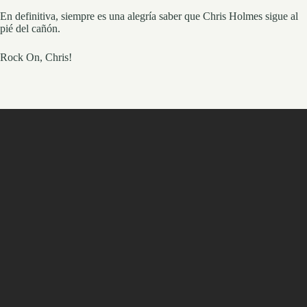
En definitiva, siempre es una alegría saber que Chris Holmes sigue al
pié del cañón.
Rock On, Chris!