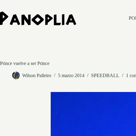
Saltar
al
contenido
PO
Prince vuelve a ser Prince
Wilson Palleiro
5 marzo 2014
SPEEDBALL
1 co