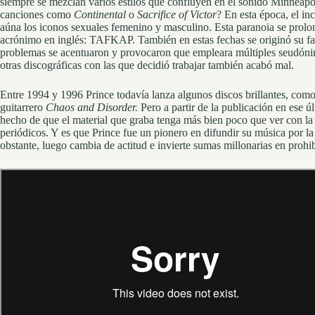
siempre se mezclan varios estilos que confluyen en el sonido Minneapo
canciones como
Continental
o
Sacrifice of Victor
? En esta época, el i
aúna los iconos sexuales femenino y masculino. Esta paranoia se prolo
acrónimo en inglés: TAFKAP. También en estas fechas se originó su fal
problemas se acentuaron y provocaron que empleara múltiples seudónim
otras discográficas con las que decidió trabajar también acabó mal.
Entre 1994 y 1996 Prince todavía lanza algunos discos brillantes, como
guitarrero
Chaos and Disorder.
Pero a partir de la publicación en ese ú
hecho de que el material que graba tenga más bien poco que ver con la m
periódicos. Y es que Prince fue un pionero en difundir su música por l
obstante, luego cambia de actitud e invierte sumas millonarias en prohib