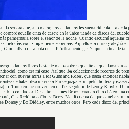
nda sonora que, a lo mejor, hoy a algunos les suena ridícula. La de la 
 compré aquella cinta de casete en la única tienda de discos del pueblo
ás parafernalia sobre el señor de la noche. Cuando escuché aquellas c
Las melodías eran simplemente soberbias. Aquello era ritmo y alegría en
ng. Gloria divina. La puta ostia. Prácticamente gasté aquella cinta de ta
eguí algunos libros bastante malos sobre aquel tío al que llamaban «el 
ntisocial, como era mi caso. Así que iba coleccionando recortes de pren
scuchar con nuevas miras a los Guns and Roses, que hasta entonces hab
antes de haber descubierto a Prince juzgaba un pelín hortera y excesivo
jito. También me convertí en un fiel seguidor de Lenny Kravitz. Un nu
 el hilo conductor. Descubrí a James Brown cuando él lo citó en una e
ichard, Otis Redding o Chuck Berry. Me di cuenta de que aquel era un r
e Dorsey y Bo Diddley, entre muchos otros. Pero cada disco del príncip