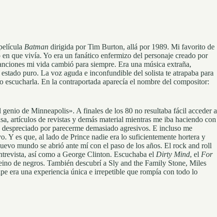
película
Batman
dirigida por Tim Burton, allá por 1989. Mi favorito de
 en que vivía. Yo era un fanático enfermizo del personaje creado por
anciones mi vida cambió para siempre. Era una música extraña,
 estado puro. La voz aguda e inconfundible del solista te atrapaba para
nto escucharla. En la contraportada aparecía el nombre del compositor:
genio de Minneapolis». A finales de los 80 no resultaba fácil acceder a
sa, artículos de revistas y demás material mientras me iba haciendo con
ía despreciado por parecerme demasiado agresivos. E incluso me
. Y es que, al lado de Prince nadie era lo suficientemente hortera y
evo mundo se abrió ante mí con el paso de los años. El rock and roll
ntrevista, así como a George Clinton. Escuchaba el
Dirty Mind
, el
For
eino de negros. También descubrí a Sly and the Family Stone, Miles
e era una experiencia única e irrepetible que rompía con todo lo