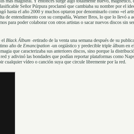
lis más magistral. Y entonces surge algo totalmente nuevo, magnético, 
nclasificable Señor Púrpura proclamó que cambiaba su nombre por el i
ngó hasta el año 2000 y muchos optaron por denominarlo como «el artis
ta de entendimiento con su compañía, Warner Bros, lo que lo llevó a ac
os para poder colaborar con otros artistas o sacar nuevos discos sin 
 el
Black Álbum
-retirado de la venta una semana después de su public
ltimo año de
Emancipation
-un orgiástico y predecible triple álbum en e
agia que caracterizaba sus anteriores discos, sino porque la distribució
a red y adivinó las bondades que podían reportar plataformas como Napst
ir cualquier vídeo o canción suya que circule libremente por la red.