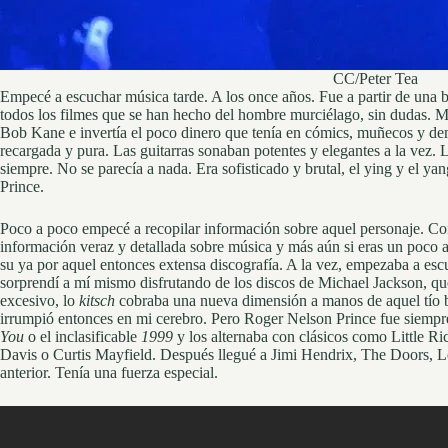
CC/Peter Tea
Empecé a escuchar música tarde. A los once años. Fue a partir de una ba
todos los filmes que se han hecho del hombre murciélago, sin dudas. Me
Bob Kane e invertía el poco dinero que tenía en cómics, muñecos y dem
recargada y pura. Las guitarras sonaban potentes y elegantes a la vez. 
siempre. No se parecía a nada. Era sofisticado y brutal, el ying y el ya
Prince.
Poco a poco empecé a recopilar información sobre aquel personaje. Cons
información veraz y detallada sobre música y más aún si eras un poco a
su ya por aquel entonces extensa discografía. A la vez, empezaba a e
sorprendí a mí mismo disfrutando de los discos de Michael Jackson, que 
excesivo, lo
kitsch
cobraba una nueva dimensión a manos de aquel tío ba
irrumpió entonces en mi cerebro. Pero Roger Nelson Prince fue siempre
You
o el inclasificable
1999
y los alternaba con clásicos como Little R
Davis o Curtis Mayfield. Después llegué a Jimi Hendrix, The Doors, Le
anterior. Tenía una fuerza especial.