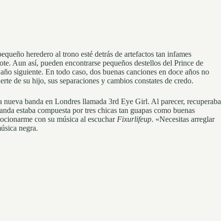
pequeño heredero al trono esté detrás de artefactos tan infames
ote. Aun así, pueden encontrarse pequeños destellos del Prince de
l año siguiente. En todo caso, dos buenas canciones en doce años no
te de su hijo, sus separaciones y cambios constates de credo.
una nueva banda en Londres llamada 3rd Eye Girl. Al parecer, recuperaba
banda estaba compuesta por tres chicas tan guapas como buenas
 emocionarme con su música al escuchar
Fixurlifeup
. «Necesitas arreglar
música negra.