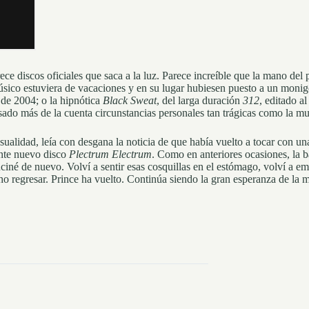
ce discos oficiales que saca a la luz. Parece increíble que la mano del 
úsico estuviera de vacaciones y en su lugar hubiesen puesto a un monig
 de 2004; o la hipnótica
Black Sweat
, del larga duración
312
, editado a
o más de la cuenta circunstancias personales tan trágicas como la muer
asualidad, leía con desgana la noticia de que había vuelto a tocar con 
ente nuevo disco
Plectrum Electrum
. Como en anteriores ocasiones, la 
luciné de nuevo. Volví a sentir esas cosquillas en el estómago, volví a
o regresar. Prince ha vuelto. Continúa siendo la gran esperanza de la 