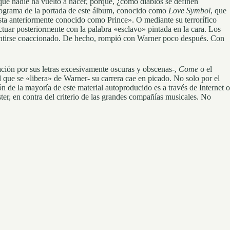
que nadie ha vuelto a hacer, porque, ¿cómo diablos se definen
deograma de la portada de este álbum, conocido como
Love Symbol
, que
ta anteriormente conocido como Prince». O mediante su terrorífico
tuar posteriormente con la palabra «esclavo» pintada en la cara. Los
sentirse coaccionado. De hecho, rompió con Warner poco después. Con
ación por sus letras excesivamente oscuras y obscenas-,
Come
o el
l que se «libera» de Warner- su carrera cae en picado. No solo por el
n de la mayoría de este material autoproducido es a través de Internet o
er, en contra del criterio de las grandes compañías musicales. No